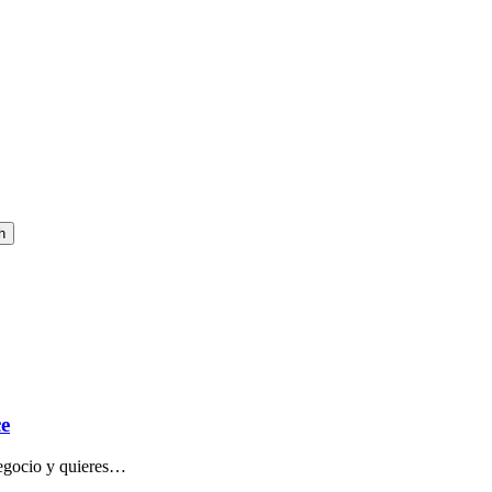
h
ce
egocio y quieres…