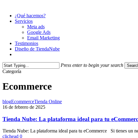
Skip
to
Menu
¿Qué hacemos?
main
Servicios
content
Meta ads
Google Ads
Email Marketing
Testimonios
Diseño de TiendaNube
Agendar Asesoría
Press enter to begin your search
Searc
Close
Categoría
Search
Ecommerce
Tienda
blog
Ecommerce
Tienda Online
Nube:
16 de febrero de 2025
La
plataforma
Tienda Nube: La plataforma ideal para tu eCommer
ideal
para
Tienda Nube: La plataforma ideal para tu eCommerce Si tienes un n
tu
clichead
0