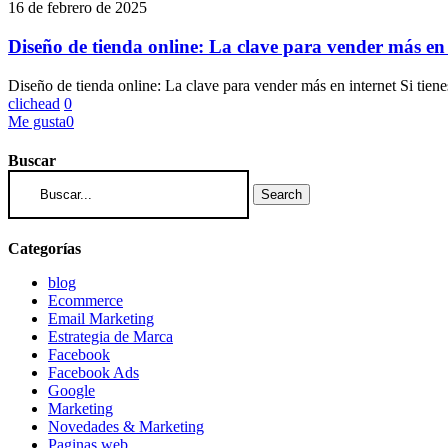
de
16 de febrero de 2025
tienda
online:
Diseño de tienda online: La clave para vender más en 
La
clave
Diseño de tienda online: La clave para vender más en internet Si tie
para
clichead
0
vender
Me gusta
0
más
en
Buscar
internet
Search
Categorías
blog
Ecommerce
Email Marketing
Estrategia de Marca
Facebook
Facebook Ads
Google
Marketing
Novedades & Marketing
Paginas web