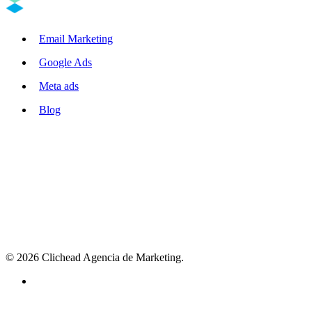
Email Marketing
Google Ads
Meta ads
Blog
Agencia de Marketing Digital Performance
Aumentamos las ventas de negocios con Marketing Performance
Trabajemos juntos en tu negocio
© 2026 Clichead Agencia de Marketing.
instagram