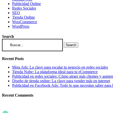
Publicidad Online
Redes Sociales
SEO
Tienda Online
WooCommerce
WordPress
Search
Search
Recent Posts
Meta Ads: La clave para escalar tu negocio en redes sociales
Tienda Nube: La plataforma ideal para tu eCommerce
Publicidad en redes sociales: Cómo atraer más clientes y aument
Diseño de tienda online: La clave para vender más en internet
Publicidad en Facebook Ads: Todo lo que necesitas saber para 
Recent Comments